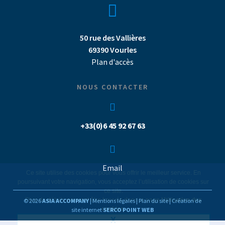
50 rue des Vallières
69390 Vourles
Plan d'accès
NOUS CONTACTER
+33(0)6 45 92 67 63
Email
Ce site utilise des cookies pour vous offrir le meilleur service. En
poursuivant votre navigation, vous acceptez l’utilisation de cookies sur
ce site.
Plus de détails peuvent être trouvés dans la page
Utilisation des
© 2026
ASIA ACCOMPANY
|
Mentions légales
|
Plan du site
|
Création de
cookies
.
site internet
SERCO POINT WEB