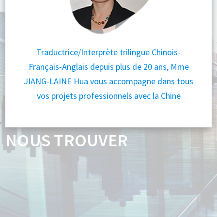
Traductrice/Interprète trilingue Chinois-
Français-Anglais depuis plus de 20 ans, Mme
JIANG-LAINE Hua vous accompagne dans tous
vos projets professionnels avec la Chine
NOUS TROUVER